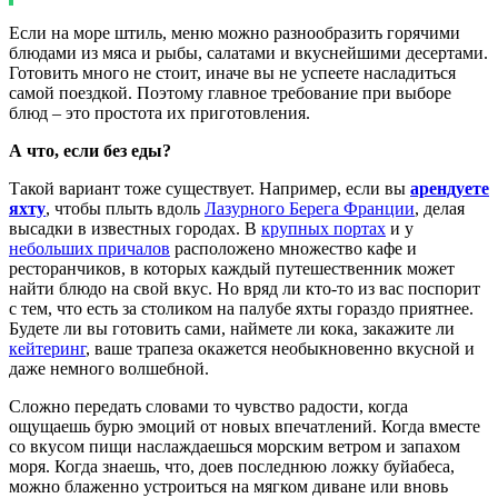
Если на море штиль, меню можно разнообразить горячими
блюдами из мяса и рыбы, салатами и вкуснейшими десертами.
Готовить много не стоит, иначе вы не успеете насладиться
самой поездкой. Поэтому главное требование при выборе
блюд – это простота их приготовления.
А что, если без еды?
Такой вариант тоже существует. Например, если вы
арендуете
яхту
, чтобы плыть вдоль
Лазурного Берега Франции
, делая
высадки в известных городах. В
крупных портах
и у
небольших причалов
расположено множество кафе и
ресторанчиков, в которых каждый путешественник может
найти блюдо на свой вкус. Но вряд ли кто-то из вас поспорит
с тем, что есть за столиком на палубе яхты гораздо приятнее.
Будете ли вы готовить сами, наймете ли кока, закажите ли
кейтеринг
, ваше трапеза окажется необыкновенно вкусной и
даже немного волшебной.
Сложно передать словами то чувство радости, когда
ощущаешь бурю эмоций от новых впечатлений. Когда вместе
со вкусом пищи наслаждаешься морским ветром и запахом
моря. Когда знаешь, что, доев последнюю ложку буйабеса,
можно блаженно устроиться на мягком диване или вновь