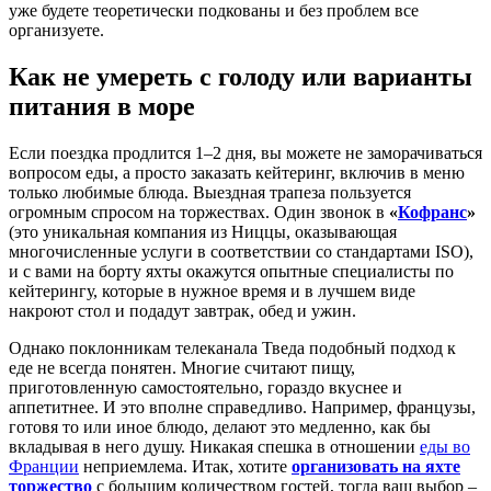
уже будете теоретически подкованы и без проблем все
организуете.
Как не умереть с голоду или варианты
питания в море
Если поездка продлится 1–2 дня, вы можете не заморачиваться
вопросом еды, а просто заказать кейтеринг, включив в меню
только любимые блюда. Выездная трапеза пользуется
огромным спросом на торжествах. Один звонок в
«
Кофранс
»
(это уникальная компания из Ниццы, оказывающая
многочисленные услуги в соответствии со стандартами ISO),
и с вами на борту яхты окажутся опытные специалисты по
кейтерингу, которые в нужное время и в лучшем виде
накроют стол и подадут завтрак, обед и ужин.
Однако поклонникам телеканала Тведа подобный подход к
еде не всегда понятен. Многие считают пищу,
приготовленную самостоятельно, гораздо вкуснее и
аппетитнее. И это вполне справедливо. Например, французы,
готовя то или иное блюдо, делают это медленно, как бы
вкладывая в него душу. Никакая спешка в отношении
еды во
Франции
неприемлема. Итак, хотите
организовать на яхте
торжество
с большим количеством гостей, тогда ваш выбор –