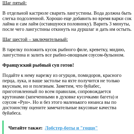
Шаг пятый:
В отдельной кастрюле сварить лангустины. Вода должна быть
слегка подсоленной. Хорошо еще добавить во время варки сок
лайма и сам лайм (оставшуюся половинку). Варить 3 минуты,
после чего лангустины откинуть на дуршлаг и дать им остыть.
Шаг шестой – заключительный:
В тарелку положить кусок рыбного филе, креветку, мидию,
лангустина и залить все рыбно-овощным соусом-бульоном.
Французский рыбный суп готов!
Подайте к нему нарезку из огурцов, помидоров, красного
перца, лука, и ваше застолье на яхте получится не только
вкусным, но и полезным. Заметим, что буйабес,
приготовленный по всем правилам, сопровождается
крутонами (запеченными в духовке кусочками багета) и
соусом «Руи». Но и без этого маленького нюанса вы по
достоинству оцените замечательные вкусовые качества
буйабеса.
Читайте также:
Лобстер-боты и "гоццо"