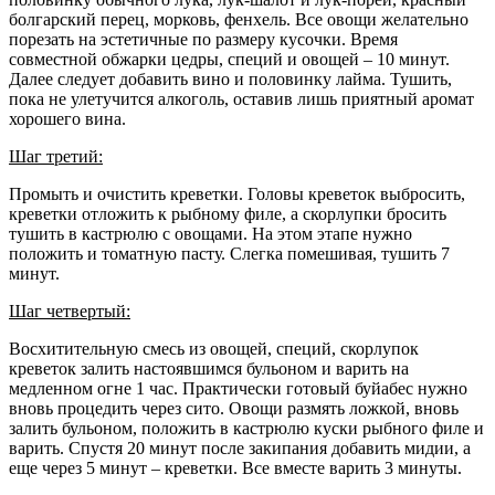
болгарский перец, морковь, фенхель. Все овощи желательно
порезать на эстетичные по размеру кусочки. Время
совместной обжарки цедры, специй и овощей – 10 минут.
Далее следует добавить вино и половинку лайма. Тушить,
пока не улетучится алкоголь, оставив лишь приятный аромат
хорошего вина.
Шаг третий:
Промыть и очистить креветки. Головы креветок выбросить,
креветки отложить к рыбному филе, а скорлупки бросить
тушить в кастрюлю с овощами. На этом этапе нужно
положить и томатную пасту. Слегка помешивая, тушить 7
минут.
Шаг четвертый:
Восхитительную смесь из овощей, специй, скорлупок
креветок залить настоявшимся бульоном и варить на
медленном огне 1 час. Практически готовый буйабес нужно
вновь процедить через сито. Овощи размять ложкой, вновь
залить бульоном, положить в кастрюлю куски рыбного филе и
варить. Спустя 20 минут после закипания добавить мидии, а
еще через 5 минут – креветки. Все вместе варить 3 минуты.