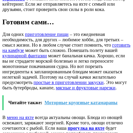
кейтеринг. Если же отправляетесь на яхте с семьей или
друзьями, стоит проверить свои силы в роли кока.
Готовим сами…
Для одних
приготовление пищи
– это ежедневная
необходимость, для других – любимое хобби, для третьих –
смысл жизни. Но в любом случае стоит помнить, что
готовить
на камбузе
может быть сложно. Помешать полету вашей
кулинарной фантазии
может банальная качка. Хорошо, если
вы не страдаете морской болезнью и легко переносите
монотонные покачивания судна. Но вот порезать
ингредиенты к запланированным блюдам может оказаться
нелегкой задачей. Поэтому на случай качки желательно
предусмотреть
простые в приготовлении закуски
. Это могут
быть бутерброды, канапе,
мясные и фруктовые нарезки
.
Читайте также:
Моторные круизные катамараны
В
меню на яхте
всегда актуальны овощи. Блюда из овощей
освежают, заряжают энергией. Кроме того, овощи отлично
сочетаются с рыбой. Если ваша
прогулка на яхте
будет