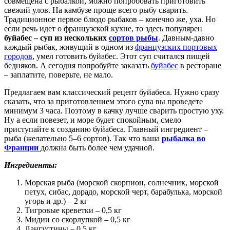
совмещена с рыбалкой, можно попробовать приготовить
свежий улов. На камбузе проще всего рыбу сварить.
Традиционное первое блюдо рыбаков – конечно же, уха. Но
если речь идет о французской кухне, то здесь популярен
буйабес – суп из нескольких
сортов рыбы
. Давным-давно
каждый рыбак, живущий в одном из
французских портовых
городов
, умел готовить буйабес. Этот суп считался пищей
бедняков. А сегодня попробуйте заказать
буйабес
в ресторане
– заплатите, поверьте, не мало.
Предлагаем вам классический рецепт буйабеса. Нужно сразу
сказать, что за приготовлением этого супа вы проведете
минимум 3 часа. Поэтому в качку лучше сварить простую уху.
Ну а если повезет, и море будет спокойным, смело
приступайте к созданию буйабеса. Главный ингредиент –
рыба (желательно 5–6 сортов). Так что ваша
рыбалка во
Франции
должна быть более чем удачной.
Ингредиенты:
Морская рыба (морской скорпион, солнечник, морской
петух, сибас, дорадо, морской черт, барабулька, морской
угорь и др.) – 2 кг
Тигровые креветки – 0,5 кг
Мидии со скорлупкой – 0,5 кг
Лангустины – 0,5 кг