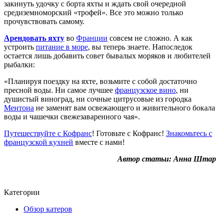
закинуть удочку с борта яхты и ждать свой очередной
средиземноморский «трофей». Все это можно только
прочувствовать самому.
Арендовать яхту
во
Франции
совсем не сложно. А как
устроить
питание в море
, вы теперь знаете. Напоследок
остается лишь добавить совет бывалых моряков и любителей
рыбалки:
«Планируя поездку на яхте, возьмите с собой достаточно
пресной воды. Ни самое лучшее
французское вино
, ни
душистый виноград, ни сочные цитрусовые из городка
Ментона
не заменят вам освежающего и живительного бокала
воды и чашечки свежезаваренного чая».
Путешествуйте с Кофранс
! Готовьте с Кофранс!
Знакомьтесь с
французской кухней
вместе с нами!
Автор статьи: Анна Штар
Категории
Обзор катеров