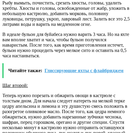
Рыбу вымыть, почистить, срезать хвосты, головы, удалить
хребты. Хвосты и головы, освобожденные от жабр, уложить в
небольшую кастрюлю, добавить морковь, половину
луковицы, петрушку, укроп, лавровый лист. Залить все это 2,5
литрами воды и варить на медленном огне.
В идеале бульон для буйабеса нужно варить 3 часа. Но на яхте
вам вполне хватит и часа, чтобы бульон получился
наваристым. После того, как время приготовления истечет,
бульон нужно процедить через мелкое сито и оставить на 0,5
часа настаиваться.
Читайте также:
Глиссирующие яхты с флайбриджем
Шаг второй:
Теперь нужно порезать и обжарить овощи в кастрюле с
толстым дном. Для начала следует натереть на мелкой терке
цедру апельсина и лимона и эту душистую смесь положить в
разогретое оливковое масло. После того, как цедра немного
обжариться, нужно добавить нарезанные зубчики чеснока,
шафран, перец горошком, орегано и другие специи. Спустя
несколько минут в кастрюлю нужно отправить оставшуюся
половинку обычного лука, лук-шалот и лук-порей, красный